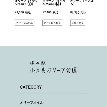
オリーブ【イヤリ
オリーブ【イヤリ
風車の
オリーブ【ヘアゴ
ングsize-Ⓛ】
ングsize-Ⓜ】
【昼】
ム】
税込
税込
¥
2,600
¥
2,400
¥
500
税込
¥
1,700
詳細を見る
カートに入れる
カートに入れる
カート
CATEGORY
オリーブオイル