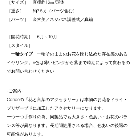
［サイズ］ 直径約16㎜/球体
［重さ］ 約7.5ｇ（パーツ含む）
［パーツ］ 金古美／ネジバネ調整式／真鍮
［開花時期］ 6月～10月
［スタイル］
一輪タイプ
一輪そのままのお花を閉じ込めた存在感のある
イヤリング。※色は薄いピンクから紫まで時期によって変わるの
でお問い合わせください
-ご案内-
Coricoの『花と言葉のアクセサリー』は本物のお花をドライ・
プリザーブドに加工したアクセサリーになります。
一つ一つ手作りの為、同製品でも大きさ・色あい・お花のバラ
ンス等が異なります。長期間使用される場合、色あいの後退の
可能性があります。