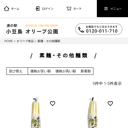
ホーム
ログイン
カート
メニュー
HOME
オリーブ食品
素麺・その他麺類
素麺・その他麺類
並び替え
価格が安い順
価格が高い順
新着順
5
件中
1
-
5
件表示