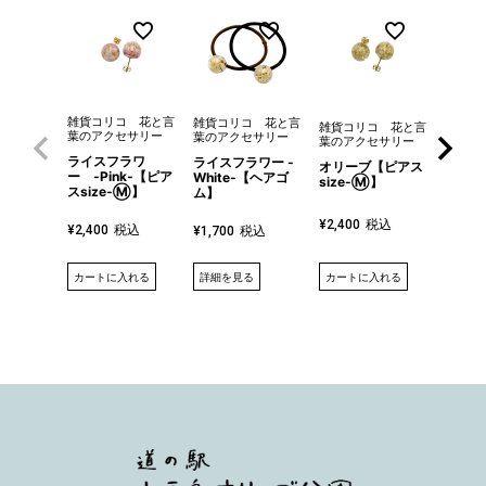
雑貨コリコ 花と言
雑貨コ
雑貨コリコ 花と言
雑貨コリコ 花と言
葉のアクセサリー
葉のア
葉のアクセサリー
葉のアクセサリー
ライスフラワ
カレー
ライスフラワー -
オリーブ【ピアス
ー -Pink-【ピア
【ピアス
White-【ヘアゴ
size-Ⓜ】
スsize-Ⓜ】
Ⓜ】
ム】
税込
¥
2,400
税込
¥
2,400
¥
2,40
税込
¥
1,700
詳細を見る
カートに入れる
カートに入れる
カート