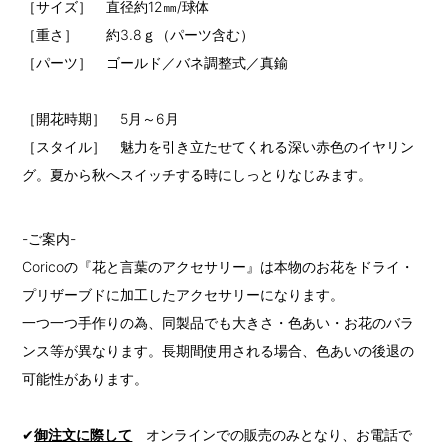
［サイズ］ 直径約12㎜/球体
［重さ］ 約3.8ｇ（パーツ含む）
［パーツ］ ゴールド／バネ調整式／真鍮
［開花時期］ 5月～6月
［スタイル］ 魅力を引き立たせてくれる深い赤色のイヤリン
グ。夏から秋へスイッチする時にしっとりなじみます。
-ご案内-
Coricoの『花と言葉のアクセサリー』は本物のお花をドライ・
プリザーブドに加工したアクセサリーになります。
一つ一つ手作りの為、同製品でも大きさ・色あい・お花のバラ
ンス等が異なります。長期間使用される場合、色あいの後退の
可能性があります。
✔
御注文に際して
オンラインでの販売のみとなり、お電話で