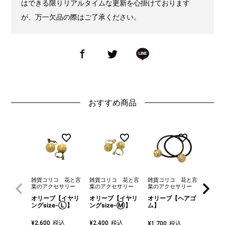
はできる限りリアルタイムな更新を心掛けております
が、万一欠品の際はご了承ください。
おすすめ商品
雑貨コリコ 花と言
雑貨コリコ 花と言
雑貨コ
雑貨コリコ 花と言
葉のアクセサリー
葉のアクセサリー
ナル雑
葉のアクセサリー
オリーブ【イヤリ
オリーブ【イヤリ
風車の
オリーブ【ヘアゴ
ングsize-Ⓛ】
ングsize-Ⓜ】
【夜】
ム】
税込
税込
¥
2,600
¥
2,400
¥
500
税込
¥
1,700