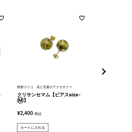
雑貨コリコ 花と言葉のアクセサリー
雑貨コリコ 花と言葉
-
クリサンセマム【ピアスsize-
オリーブ【ピアス
Ⓜ】
¥
2,200
税込
¥
2,400
税込
カートに入れる
カートに入れる