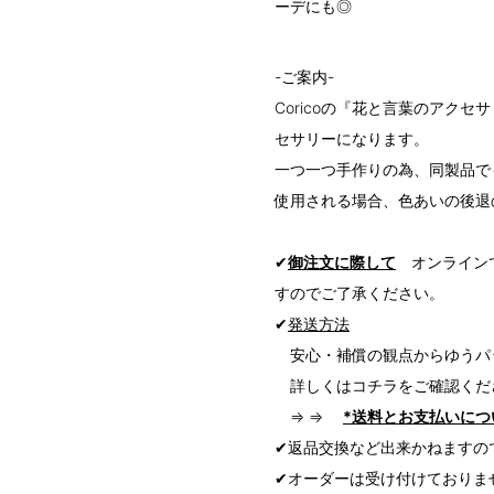
ーデにも◎
-ご案内-
Coricoの『花と言葉のアク
セサリーになります。
一つ一つ手作りの為、同製品で
使用される場合、色あいの後退
✔
御注文に際して
オンラインで
すのでご了承ください。
✔
発送方法
安心・補償の観点からゆうパ
詳しくはコチラをご確認くだ
⇒ ⇒
*送料とお支払いにつ
✔返品交換など出来かねますの
✔オーダーは受け付けておりま