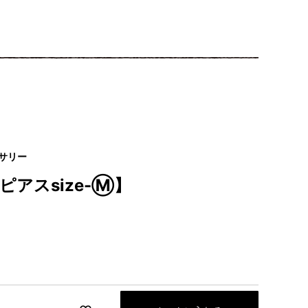
サリー
アスsize-Ⓜ】