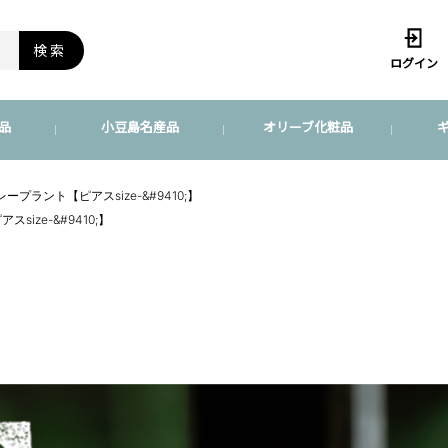
検索
ログイン
品
小豆島名産品
オリーブ化粧品
レープラント【ピアスsize-&#9410;】
size-&#9410;】