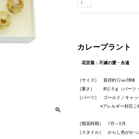
カレープラント -C
花言葉：不滅の愛・永遠
［サイズ］ 直径約12㎜/球体
［重さ］ 約2.6ｇ（パーツ
［パーツ］ ゴールド／キャッ
※アレルギー対応ご希望
［開花時期］ 7月～9月
［スタイル］ からし色がかっ