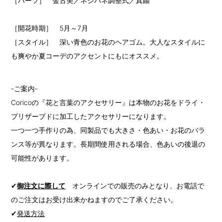
［パーツ］ 金古美／ネジバネ調整式／真鍮
［開花時期］ 5月～7月
［スタイル］ 深い青色のお花のヘアゴム。大人なスタイルに
も爽やか夏コーデのアクセントにもにオススメ。
-ご案内-
Coricoの『花と言葉のアクセサリー』は本物のお花をドライ・
プリザーブドに加工したアクセサリーになります。
一つ一つ手作りの為、同製品でも大きさ・色あい・お花のバラ
ンス等が異なります。長期間使用される場合、色あいの後退の
可能性があります。
✔
御注文に際して
オンラインでの販売のみとなり、お電話で
のご注文はお受け出来かねますのでご了承ください。
✔
発送方法