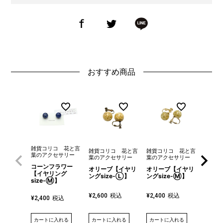
おすすめ商品
雑貨コリコ 花と言
雑貨コリコ 花と言
雑貨コリコ 花と言
雑貨コ
葉のアクセサリー
葉のアクセサリー
葉のアクセサリー
葉のア
コーンフラワー
オリーブ【イヤリ
オリーブ【イヤリ
オリー
【イヤリング
ングsize-Ⓛ】
ングsize-Ⓜ】
ム】
size-Ⓜ】
税込
税込
¥
2,600
¥
2,400
¥
1,70
税込
¥
2,400
カートに入れる
カートに入れる
詳細を
カートに入れる