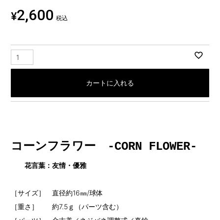
2,600
¥
税込
カートに入れる
コーンフラワー -CORN FLOWER-
花言葉：友情・優雅
［サイズ］ 直径約16㎜/球体
［重さ］ 約7.5ｇ（パーツ含む）