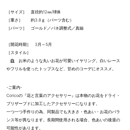
［サイズ］ 直径約12㎜/球体
［重さ］ 約3.8ｇ（パーツ含む）
［パーツ］ ゴールド／バネ調整式／真鍮
［開花時期］ 3月～5月
［スタイル］
白
お米のような丸いお花が可愛いイヤリング。白いレース
やフリルを使ったトップスなど、甘めのコーデにオススメ。
-ご案内-
Coricoの『花と言葉のアクセサリー』は本物のお花をドライ・
プリザーブドに加工したアクセサリーになります。
一つ一つ手作りの為、同製品でも大きさ・色あい・お花のバラ
ンス等が異なります。長期間使用される場合、色あいの後退の
可能性があります。