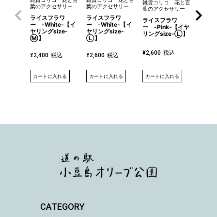
雑貨コリコ 花と言
雑貨コリコ 花と言
雑貨コリコ 花と言
雑貨コ
葉のアクセサリー
葉のアクセサリー
葉のアクセサリー
葉のア
ライスフラワ
ライスフラワ
ライスフラワ
ライス
ー -White-【イ
ー -White-【イ
ー -Pink-【イヤ
Whit
ヤリングsize-
ヤリングsize-
リングsize-Ⓛ】
ム】
Ⓜ】
Ⓛ】
税込
¥
2,600
¥
1,70
税込
税込
¥
2,400
¥
2,600
カートに入れる
詳細を
カートに入れる
カートに入れる
CATEGORY