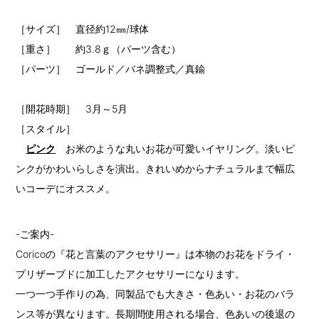
［サイズ］ 直径約12㎜/球体
［重さ］ 約3.8ｇ（パーツ含む）
［パーツ］ ゴールド／バネ調整式／真鍮
［開花時期］ 3月～5月
［スタイル］
ピンク
お米のような丸いお花が可愛いイヤリング。淡いピ
ンクがかわいらしさを演出。きれいめからナチュラルまで幅広
いコーデにオススメ。
-ご案内-
Coricoの『花と言葉のアクセサリー』は本物のお花をドライ・
プリザーブドに加工したアクセサリーになります。
一つ一つ手作りの為、同製品でも大きさ・色あい・お花のバラ
ンス等が異なります。長期間使用される場合、色あいの後退の