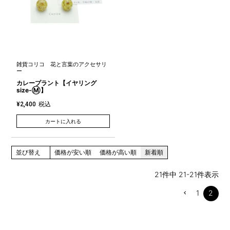
雑貨コリコ 花と言葉のアクセサリ
ー
カレープラント【イヤリング
size-Ⓜ】
税込
¥
2,400
カートに入れる
並び替え
価格が安い順
価格が高い順
新着順
21
件中
21
-
21
件表示
1
2