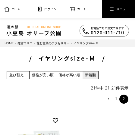
ホーム
ログイン
カート
メニュー
HOME
雑貨コリコ
花と言葉のアクセサリー
イヤリングsize-Ｍ
イヤリングsize-Ｍ
並び替え
価格が安い順
価格が高い順
新着順
21
件中
21
-
21
件表示
1
2