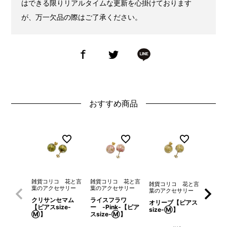
はできる限りリアルタイムな更新を心掛けております
が、万一欠品の際はご了承ください。
おすすめ商品
雑貨コリコ 花と言
雑貨コリコ 花と言
雑貨コリコ 花と言
雑貨コ
葉のアクセサリー
葉のアクセサリー
葉のアクセサリー
葉のア
クリサンセマム
ライスフラワ
オリーブ【ピアス
ミモザ
【ピアスsize-
ー -Pink-【ピア
size-Ⓜ】
size
Ⓜ】
スsize-Ⓜ】