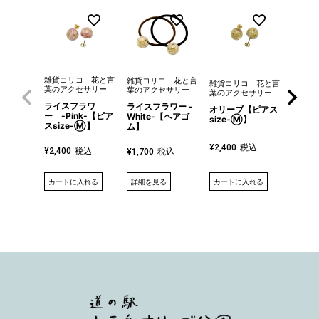
雑貨コリコ 花と言
雑貨コ
雑貨コリコ 花と言
雑貨コリコ 花と言
葉のアクセサリー
葉のア
葉のアクセサリー
葉のアクセサリー
ライスフラワ
カレー
ライスフラワー -
オリーブ【ピアス
ー -Pink-【ピア
【ピアス
White-【ヘアゴ
size-Ⓜ】
スsize-Ⓜ】
Ⓜ】
ム】
税込
¥
2,400
税込
¥
2,400
¥
2,40
税込
¥
1,700
詳細を見る
カートに入れる
カートに入れる
カート