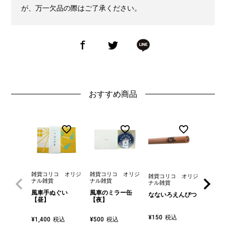
が、万一欠品の際はご了承ください。
おすすめ商品
雑貨コリコ オリジ
雑貨コリコ オリジ
雑貨コ
雑貨コリコ オリジ
ナル雑貨
ナル雑貨
ナル雑
ナル雑貨
風車手ぬぐい
風車のミラー缶
風車手
なないろえんぴつ
【昼】
【夜】
【夜】
税込
¥
150
税込
税込
¥
1,400
¥
500
¥
1,40