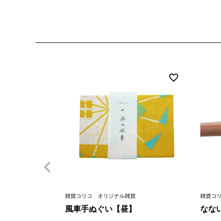
雑貨コリコ オリジナル雑貨
雑貨コ
風車手ぬぐい【昼】
なな