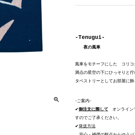
-Tenugui-
夜の風車
風車をモチーフにした コリコ
満点の星空の下にひっそりと佇
タペストリーとしてお部屋に飾
-ご案内-
✔
御注文に際して
オンラインで
すのでご了承ください。
✔
発送方法
安心・補償の観点からゆうパ