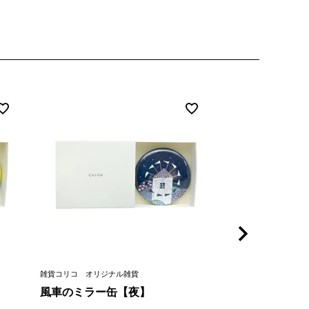
雑貨コリコ オリジナル雑貨
雑貨コリコ 花と言葉
風車のミラー缶【夜】
オリーブ【イヤリ