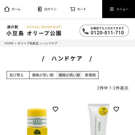
ホーム
ログイン
カート
メニュー
HOME
オリーブ化粧品
ハンドケア
ハンドケア
並び替え
価格が安い順
価格が高い順
新着順
2
件中
1
-
2
件表示