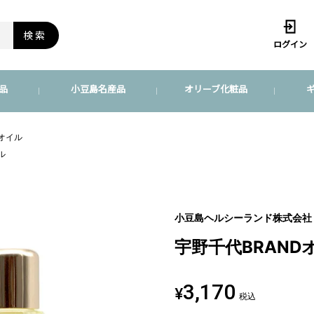
検索
ログイン
品
小豆島名産品
オリーブ化粧品
オイル
ル
小豆島ヘルシーランド株式会社
宇野千代BRAN
3,170
¥
税込