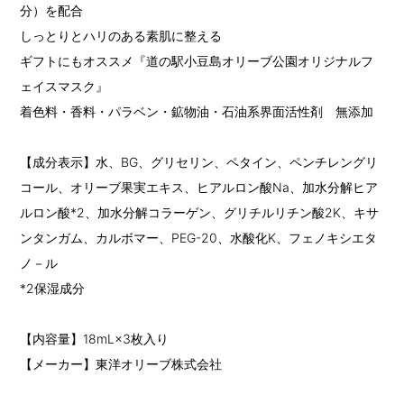
分）を配合
しっとりとハリのある素肌に整える
ギフトにもオススメ『道の駅小豆島オリーブ公園オリジナルフ
ェイスマスク』
着色料・香料・パラベン・鉱物油・石油系界面活性剤 無添加
【成分表示】水、BG、グリセリン、ペタイン、ペンチレングリ
コール、オリーブ果実エキス、ヒアルロン酸Na、加水分解ヒア
ルロン酸*2、加水分解コラーゲン、グリチルリチン酸2K、キサ
ンタンガム、カルボマー、PEG-20、水酸化K、フェノキシエタ
ノ－ル
*2保湿成分
【内容量】18mL×3枚入り
【メーカー】東洋オリーブ株式会社