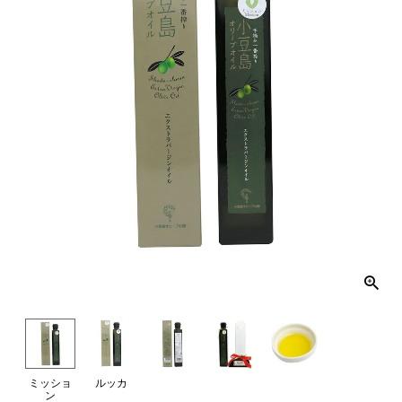
ミッショ
ルッカ
ン