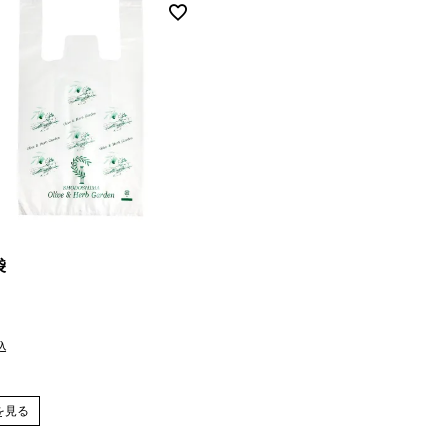
袋
込
を見る