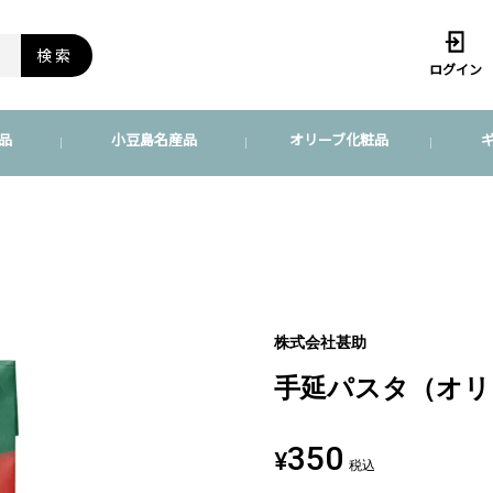
検索
ログイン
品
小豆島名産品
オリーブ化粧品
）
）
株式会社甚助
手延パスタ（オリ
350
¥
税込