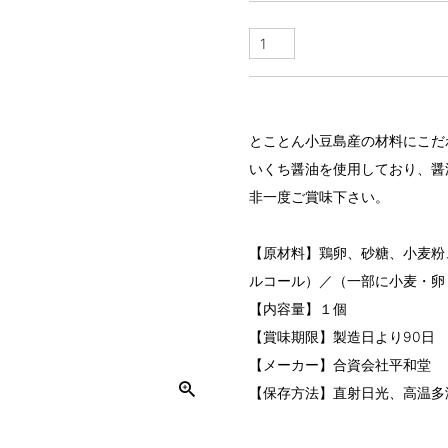
とことん小豆島産の材料にこだ
いくち醤油を使用しており、醤
非一度ご賞味下さい。
【原材料】鶏卵、砂糖、小麦粉
ルコール）／（一部に小麦・卵
【内容量】１個
【賞味期限】製造日より90日
【メーカー】合資会社平和堂
【保存方法】直射日光、高温多