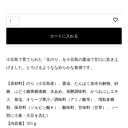
カートに入れる
小豆島で育てられた「生のり」を小豆島の醤油で甘口に炊き上
げました。とろけるようななめらかな食感です。
【原材料】のり（小豆島産）、醤油、たんぱく加水分解物、砂
糖、ぶどう糖果糖液糖、水あめ、発酵調味料、かつおぶしエキ
ス、食塩、オリーブ果汁／調味料（アミノ酸等）、増粘多糖
類、保存料（ソルビン酸Ｋ）、酸味料、甘味料（甘草）、（一
部に小麦・大豆を含む）
【内容量】180ｇ