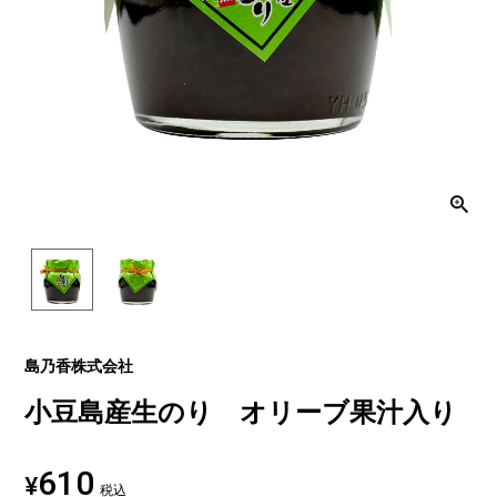
島乃香株式会社
小豆島産生のり オリーブ果汁入り
610
¥
税込