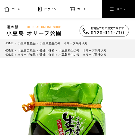
ホーム
ログイン
カート
メニュー
HOME
小豆島名産品
小豆島産生のり オリーブ果汁入り
HOME
小豆島名産品
醤油・佃煮
小豆島産生のり オリーブ果汁入り
HOME
オリーブ食品
醤油・佃煮
小豆島産生のり オリーブ果汁入り