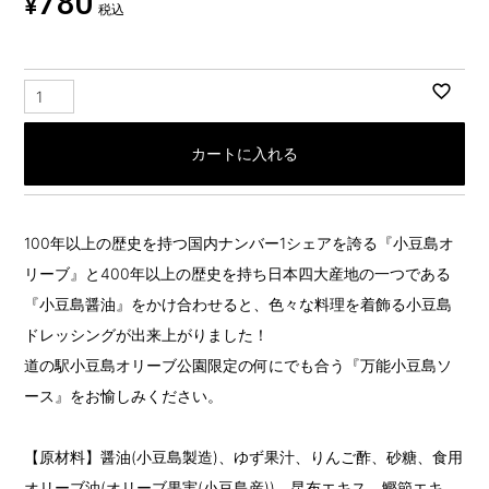
780
¥
税込
カートに入れる
100年以上の歴史を持つ国内ナンバー1シェアを誇る『小豆島オ
リーブ』と400年以上の歴史を持ち日本四大産地の一つである
『小豆島醤油』をかけ合わせると、色々な料理を着飾る小豆島
ドレッシングが出来上がりました！
道の駅小豆島オリーブ公園限定の何にでも合う『万能小豆島ソ
ース』をお愉しみください。
【原材料】醤油(小豆島製造)、ゆず果汁、りんご酢、砂糖、食用
オリーブ油(オリーブ果実(小豆島産))、昆布エキス、鰹節エキ