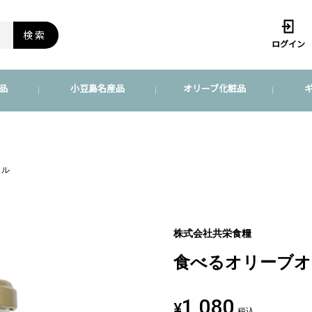
検索
ログイン
品
小豆島名産品
オリーブ化粧品
イル
株式会社共栄食糧
食べるオリーブオ
1,080
¥
税込