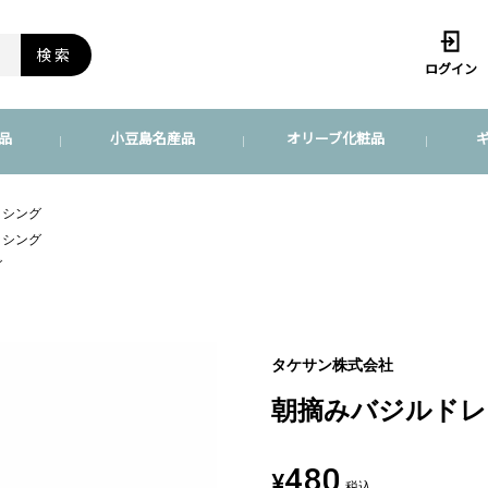
検索
ログイン
品
小豆島名産品
オリーブ化粧品
ッシング
ッシング
グ
タケサン株式会社
朝摘みバジルドレ
480
¥
税込