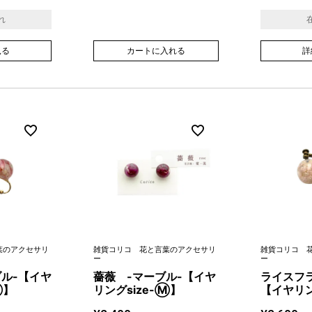
れ
見る
カートに入れる
詳
葉のアクセサリ
雑貨コリコ 花と言葉のアクセサリ
雑貨コリコ 
ー
ー
ブル-【イヤ
薔薇 -マーブル-【イヤ
ライスフラ
Ⓜ】
リングsize-Ⓜ】
【イヤリン