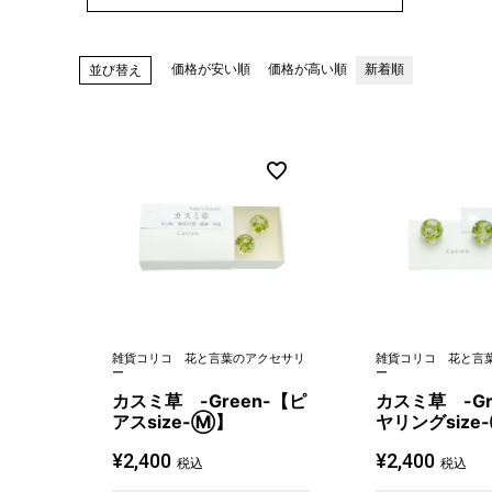
価格が安い順
価格が高い順
新着順
並び替え
雑貨コリコ 花と言葉のアクセサリ
雑貨コリコ 花と言
ー
ー
カスミ草 -Green-【ピ
カスミ草 -Gr
アスsize-Ⓜ】
ヤリングsize
¥
2,400
¥
2,400
税込
税込