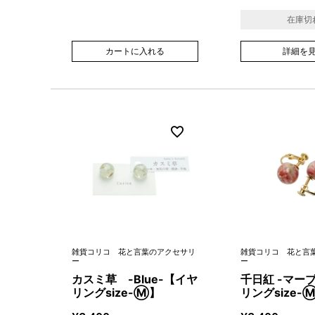
在庫切
カートに入れる
詳細を
雑貨コリコ 花と言葉のアクセサリ
雑貨コリコ 花と言
ー
ー
カスミ草 -Blue-【イヤ
千日紅 -マー
リングsize-Ⓜ】
リングsize-