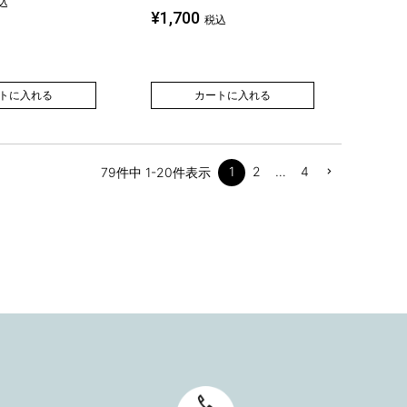
込
¥
1,700
税込
トに入れる
カートに入れる
1
2
…
4
79
件中
1
-
20
件表示