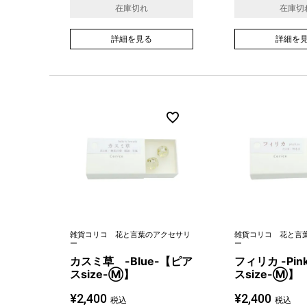
在庫切れ
在庫切
詳細を見る
詳細を
雑貨コリコ 花と言葉のアクセサリ
雑貨コリコ 花と言
ー
ー
カスミ草 -Blue-【ピア
フィリカ -Pi
スsize-Ⓜ】
スsize-Ⓜ】
¥
2,400
¥
2,400
税込
税込