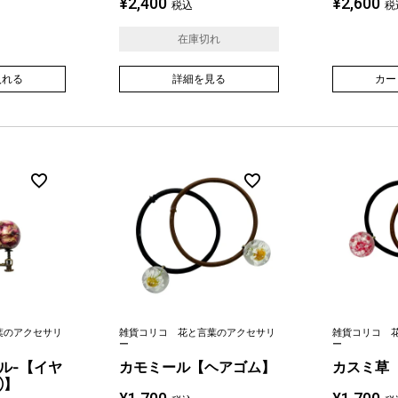
¥
2,400
¥
2,600
税込
税
在庫切れ
入れる
詳細を見る
カー
葉のアクセサリ
雑貨コリコ 花と言葉のアクセサリ
雑貨コリコ 
ー
ー
ル-【イヤ
カモミール【ヘアゴム】
カスミ草
Ⓛ】