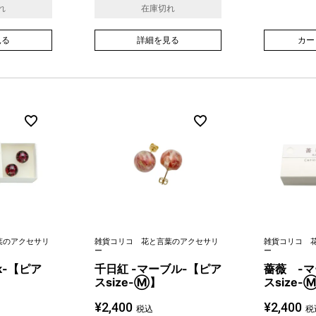
れ
在庫切れ
見る
詳細を見る
カー
葉のアクセサリ
雑貨コリコ 花と言葉のアクセサリ
雑貨コリコ 
ー
ー
nk-【ピア
千日紅 -マーブル-【ピア
薔薇 -マ
スsize-Ⓜ】
スsize-
¥
2,400
¥
2,400
税込
税