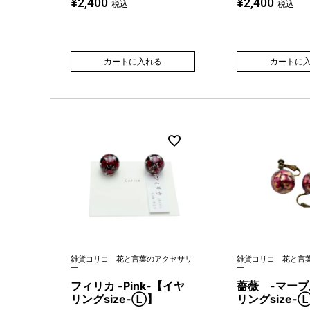
¥
2,400
¥
2,400
税込
税込
カートに入れる
カートに
雑貨コリコ 花と言葉のアクセサリ
雑貨コリコ 花と言
ー
ー
フィリカ -Pink-【イヤ
薔薇 -マーブ
リングsize-Ⓛ】
リングsize-