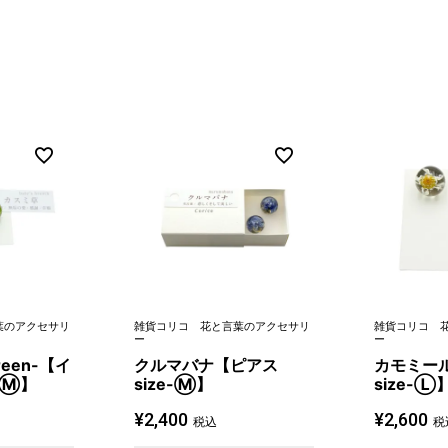
葉のアクセサリ
雑貨コリコ 花と言葉のアクセサリ
雑貨コリコ 
ー
ー
een-【イ
クルマバナ【ピアス
カモミー
-Ⓜ】
size-Ⓜ】
size-Ⓛ
¥
2,400
¥
2,600
税込
税