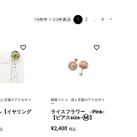
1
2
…
4
79
件中
1
-
20
件表示
花と言葉のアクセサリ
雑貨コリコ 花と言葉のアクセサリ
ー
ル【イヤリング
ライスフラワー -Pink-
】
【ピアスsize-Ⓜ】
¥
2,400
込
税込