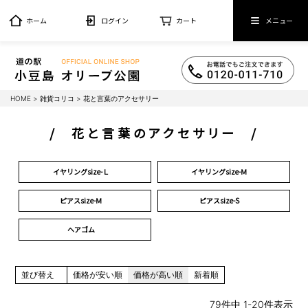
ホーム
ログイン
カート
メニュー
HOME
雑貨コリコ
花と言葉のアクセサリー
花と言葉のアクセサリー
イヤリングsize-Ｌ
イヤリングsize-Ｍ
ピアスsize-Ｍ
ピアスsize-S
ヘアゴム
並び替え
価格が安い順
価格が高い順
新着順
79
件中
1
-
20
件表示