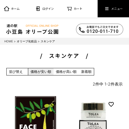
ホーム
ログイン
カート
メニュー
HOME
オリーブ化粧品
スキンケア
スキンケア
並び替え
価格が安い順
価格が高い順
新着順
2
件中
1
-
2
件表示