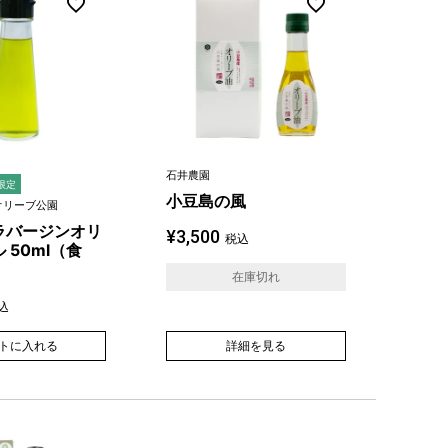
石井農園
限定
小豆島の風
オリーブ公園
ラバージンオリ
¥
3,500
税込
 50ml（食
在庫切れ
込
トに入れる
詳細を見る