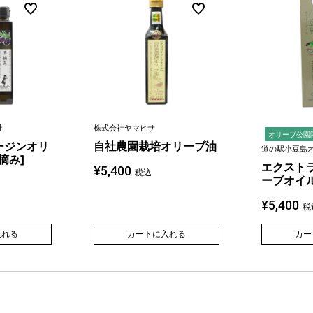
社
株式会社ヤマヒサ
オリーブ公園
ージンオリ
自社農園栽培オリーブ油
道の駅小豆島
摘み]
エクスト
¥
5,400
税込
ーブオイ
¥
5,400
税
入れる
カートに入れる
カー