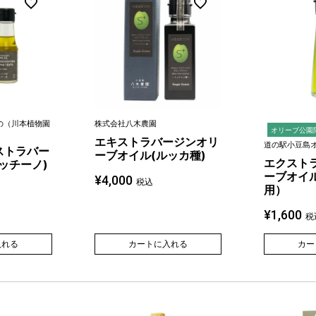
もの（川本植物園
株式会社八木農園
オリーブ公園
）
エキストラバージンオリ
道の駅小豆島
ストラバー
ーブオイル(ルッカ種)
エクスト
ッチーノ)
ーブオイル
¥
4,000
税込
用）
¥
1,600
税
入れる
カートに入れる
カー