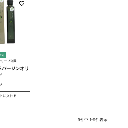
限定
オリーブ公園
ラバージンオリ
ル
込
トに入れる
9
件中
1
-
9
件表示