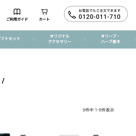
ご利用ガイド
カート
オリジナル
オリーブ・
ギフトセット
アクセサリー
ハーブ苗木
9
件中
1
-
9
件表示