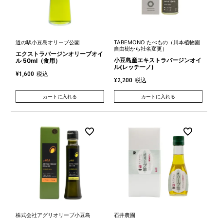
道の駅小豆島オリーブ公園
TABEMONO たべもの（川本植物園
自由樹から社名変更）
エクストラバージンオリーブオイ
小豆島産エキストラバージンオイ
ル 50ml（食用）
ル(レッチーノ)
税込
¥
1,600
税込
¥
2,200
カートに入れる
カートに入れる
株式会社アグリオリーブ小豆島
石井農園